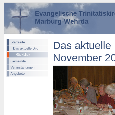
Evangelische Trinitatisk
Marburg-Wehrda
Das aktuelle 
Startseite
Das aktuelle Bild
November 2
Rückblick
Gemeinde
Veranstaltungen
Angebote