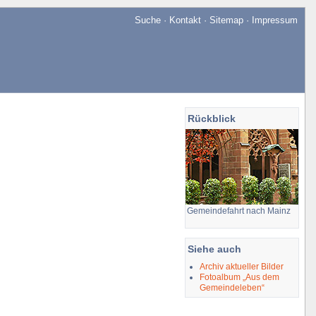
Suche
·
Kontakt
·
Sitemap
·
Impressum
Rückblick
Gemeindefahrt nach Mainz
Siehe auch
Archiv aktueller Bilder
Fotoalbum „Aus dem
Gemeindeleben“