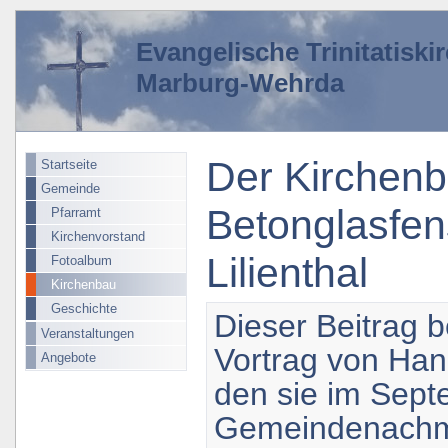
Evangelische Trinitatisk
Marburg-Wehrda
Der Kirchenb
Startseite
Gemeinde
Betonglasfen
Pfarramt
Kirchenvorstand
Lilienthal
Fotoalbum
Kirchenbau
Geschichte
Dieser Beitrag 
Veranstaltungen
Vortrag von
Han
Angebote
den sie im Sept
Gemeindenachmit